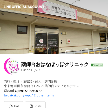
薬師台おはなぽっぽクリニック
Friends
5,597
内科・整形・循環器・婦人・訪問診療
東京都 町田市 薬師台1-26-21 薬師台メディカルテラス
Closed
Opens Sat 09:00
taidaikai.com/yopc/
2 other items
Sun
Closed
Mon
09:00 - 11:30,15:00 - 18:00
Tue
09:00 - 11:30,15:00 - 18:00
Chat
Posts