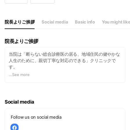
Wed
09:00 - 11:30,15:00 - 18:00
Thu
09:00 - 11:30,15:00 - 18:00
Fri
09:00 - 11:30,15:00 - 18:00
Sat
09:00 - 11:30
院長よりご挨拶
Social media
Basic info
You might lik
【休診】第１・３土曜日午後 第2・4・5土曜 日曜 祝日
院長よりご挨拶
当院は「断らない総合診療医の居る、地域住民の健やかな
人生のために、親切丁寧な対応のできる」クリニックで
す。
...
See more
充実した検査（レントゲン、超音波、CTや内視鏡な
ど）、適切な診断と治療、内科・整形外科・外科を中心と
した「総合診療」を行います。
クリニックに来院するのが難しい患者様には「訪問診療」
Social media
も行っております。地域住民のために寄り添う「かかりつ
け医」として、身体の悩みは何でも御相談下さい。
Follow us on social media