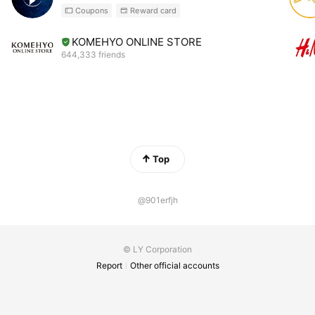
Coupons
Reward card
KOMEHYO ONLINE STORE
644,333 friends
Top
@901erfjh
© LY Corporation
Report
Other official accounts