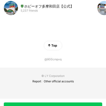
ホビーオフ多摩和田店【公式】
5,237 friends
Top
@900cmpvq
© LY Corporation
Report
Other official accounts