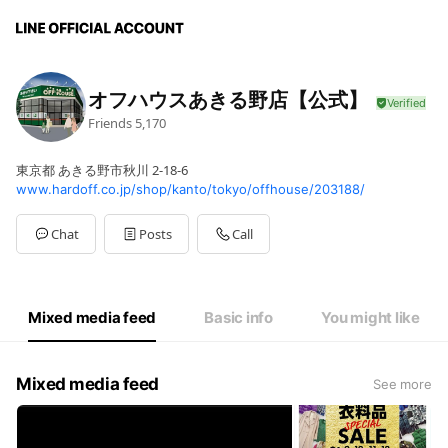
オフハウスあきる野店【公式】
Friends
5,170
東京都 あきる野市秋川 2-18-6
www.hardoff.co.jp/shop/kanto/tokyo/offhouse/203188/
Chat
Posts
Call
Mixed media feed
Basic info
You might like
Mixed media feed
See more