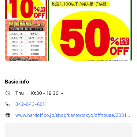
Basic info
Thu
10:30 - 19:30
042-843-6011
www.hardoff.co.jp/shop/kanto/tokyo/offhouse/203188/