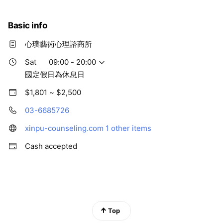
遊戲治療： 陪伴孩子在遊戲中學習自我控制，發揮內在潛能。
Basic info
企業/機構合作： 提供舒壓工作坊、員工心理健康方案（EAPs）
心璞藝術心理諮商所
及專題講座。
Sat
09:00 - 20:00
國定假日為休息日
$1,801 ~ $2,500
03-6685726
xinpu-counseling.com
1 other items
Cash accepted
Top