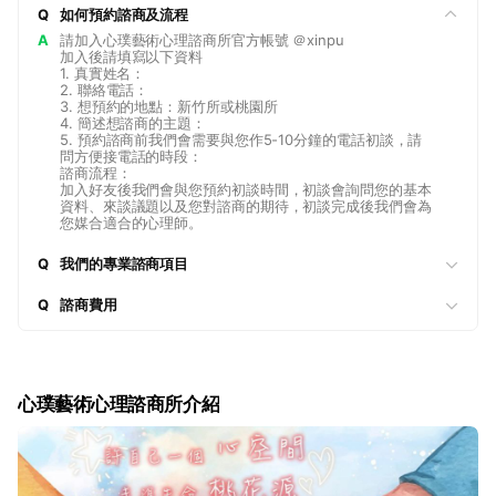
Q
如何預約諮商及流程
A
請加入心璞藝術心理諮商所官方帳號 ＠xinpu
加入後請填寫以下資料
1. 真實姓名：
2. 聯絡電話：
3. 想預約的地點：新竹所或桃園所
4. 簡述想諮商的主題：
5. 預約諮商前我們會需要與您作5-10分鐘的電話初談，請
問方便接電話的時段：
諮商流程：
加入好友後我們會與您預約初談時間，初談會詢問您的基本
資料、來談議題以及您對諮商的期待，初談完成後我們會為
您媒合適合的心理師。
Q
我們的專業諮商項目
Q
諮商費用
心璞藝術心理諮商所介紹