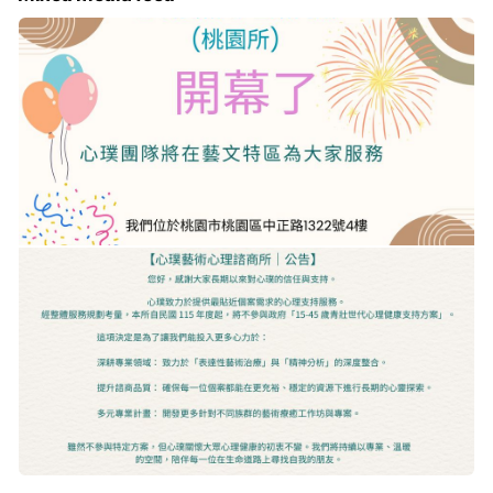
的藝術媒材、沙遊與遊戲治療空間，讓難以言說的情感，透過創
造性的表達得以抒發與整合。
專業跨領域團隊： 由多位資深諮商心理師與藝術治療師組成，
結合臨床實務與藝術治療專業，提供成人、兒童、青少年及伴侶
家庭多元化的服務。
溫馨療癒空間： 設有等候區、塗鴉牆及多間隱密且溫馨的諮商
室，讓到訪的每一位個案都能在安全、放鬆的環境中探索自我。
🛋️ 服務項目
成人個別諮商： 壓力適應、情感議題、自我探索、職場耗竭。
兒童/青少年諮商： 行為困擾、情緒調節、人際關係、親職諮
詢。
伴侶/家庭諮商： 婚姻關係經營、家庭衝突溝通、親子會談。
表達性藝術治療： 透過視覺藝術、沙遊等非語言媒介促進自我
轉變。