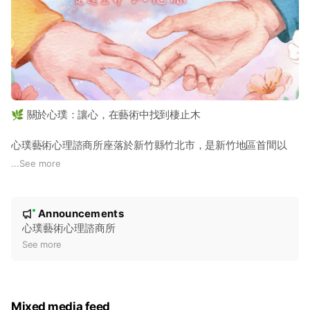
🌿 關於心璞：讓心，在藝術中找到棲止木
心璞藝術心理諮商所座落於新竹縣竹北市，是新竹地區首間以
「表達性藝術治療」為核心特色的專業諮商機構。
...
See more
「心璞」之名，寓意著每個人內在都保有一塊純淨、未經雕琢的
N
璞玉。有時候，忙亂的心像久飛的飛鳥，需要一根能安心棲止的
Announcements
New
樹枝。我們致力於營造一個充滿療癒感的空間，在尊重、聆聽與
o
心璞藝術心理諮商所
支持的安全氛圍中，陪伴您面對生命中的難關。
t
See more
i
✨ 我們的特色
c
全方位藝術媒材： 不同於傳統單純談話的諮商，我們提供多元
e
Mixed media feed