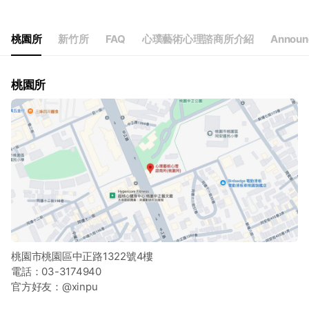
Thu
10:00 - 20:00
Fri
10:00 - 20:00
Sat
09:00 - 20:00
桃園所
新竹所
FAQ
心璞藝術心理諮商所介紹
Announ
國定假日為休息日
桃園所
桃園市桃園區中正路1322號4樓
電話：03-3174940
官方好友：@xinpu