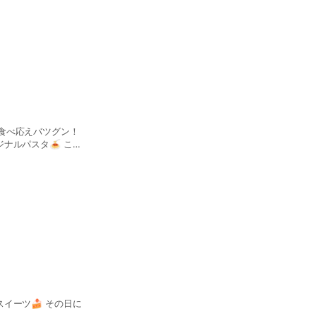
食べ応えバツグン！
ナルパスタ🍝 ここ
イーツ🍰 その日に