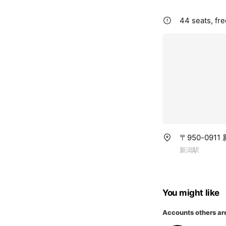
44 seats, fre
〒950-09
新潟駅
You might like
Accounts others ar