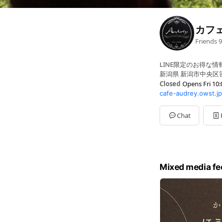
カフ
Friends
9
LINE限定のお得な情
新潟県 新潟市中央区笹
Closed
Opens Fri 10:
cafe-audrey.owst.jp
Sun
10:00 - 18:00
Mon
10:00 - 18:00
Tue
10:00 - 18:00
Chat
Wed
10:00 - 18:00
Thu
10:00 - 18:00
Fri
10:00 - 18:00
Sat
10:00 - 18:00
Mixed media fe