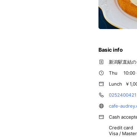
Basic info
新潟駅直結の
Thu
10:00 
Lunch
￥1,0
0252400421
cafe-audrey.
Cash accept
Credit card
Visa / Maste