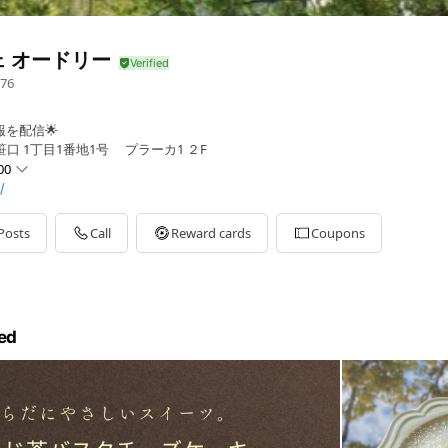
ェ オードリー
76
報を配信🌟
口 1丁目1番地1号 プラーカ1 ２F
00
/
Posts
Call
Reward cards
Coupons
ed