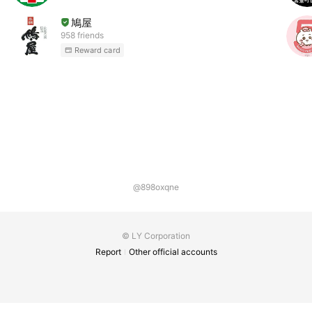
鳩屋
958 friends
Reward card
@898oxqne
© LY Corporation
Report
Other official accounts