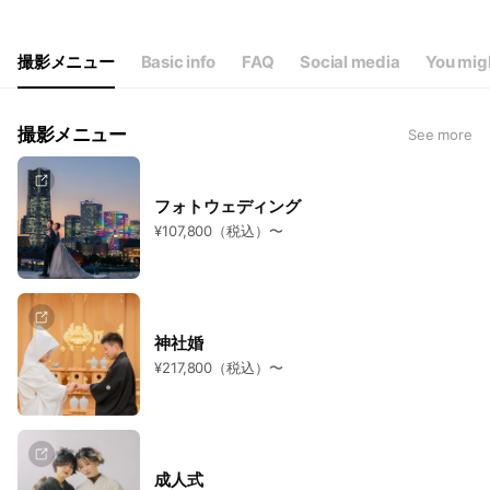
Thu
10:00 - 19:00
Fri
10:00 - 19:00
Sat
10:00 - 19:00
撮影メニュー
Basic info
FAQ
Social media
You migh
撮影メニュー
See more
フォトウェディング
¥107,800（税込）〜
神社婚
¥217,800（税込）〜
成人式