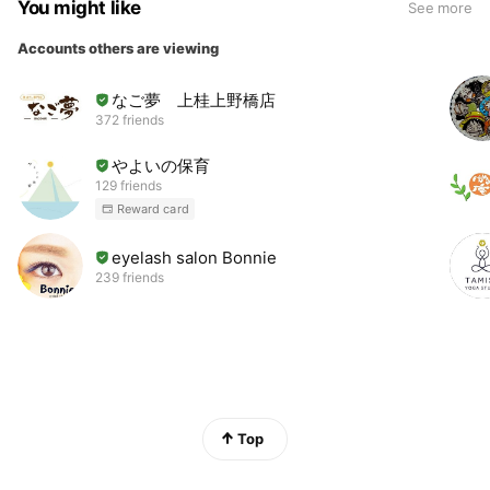
You might like
See more
Accounts others are viewing
なご夢 上桂上野橋店
372 friends
やよいの保育
129 friends
Reward card
eyelash salon Bonnie
239 friends
Top