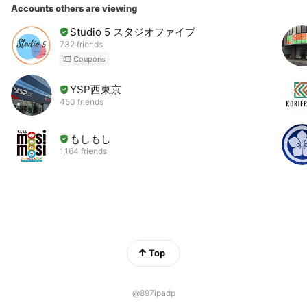
Accounts others are viewing
Studio 5 スタジオファイブ
732 friends
Coupons
YSP西東京
450 friends
もしもし
1,164 friends
Top
@897ipadp