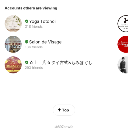
Accounts others are viewing
Yoga Totonoi
318 friends
Salon de Visage
136 friends
☆上土店☆タイ古式&もみほぐし
293 friends
Top
@897gewfa