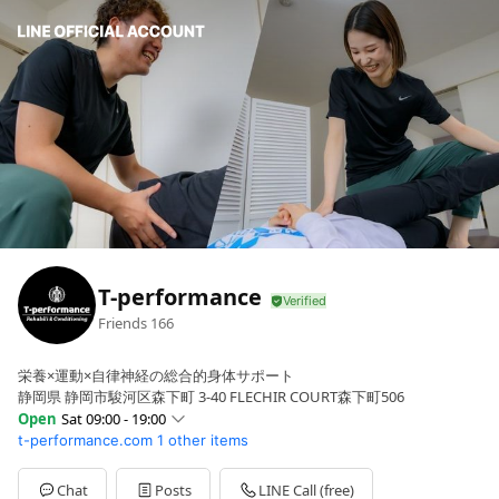
T-performance
Friends
166
栄養×運動×自律神経の総合的身体サポート
静岡県 静岡市駿河区森下町 3-40 FLECHIR COURT森下町506
Open
Sat 09:00 - 19:00
t-performance.com
1 other items
Sun
Closed
Mon
09:00 - 19:00
Tue
09:00 - 19:00
Chat
Posts
LINE Call (free)