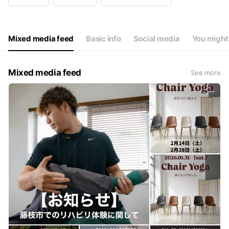
Wed
09:00 - 19:00
Thu
09:00 - 19:00
Fri
09:00 - 19:00
Sat
09:00 - 19:00
Mixed media feed
Basic info
Social media
You might 
祝日休み
Mixed media feed
See more