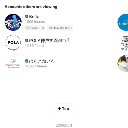
Accounts others are viewing
Belle
1,596 friends
Coupons
Reward card
POLA神戸学園都市店
1,039 friends
はあとねいる
52,653 friends
Top
@896fokll