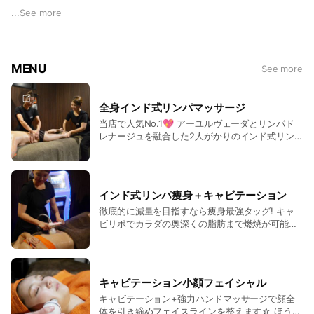
す。
...
See more
私たちウェンスビューティピュールでは、お肌の悩みや体質の
悩みをお持ちの方、より美しくなりたいという方をお待ちして
MENU
See more
おります。
店名の「ウェンス」は「願い」という意味。あなたもウェンス
ビューティピュールで願いをかなえてみませんか。
全身インド式リンパマッサージ
当店で人気No.1💖 アーユルヴェーダとリンパド
レナージュを融合した2人がかりのインド式リン
パマッサージです。 固くなった凸凹脂肪に徹底ア
タックするので、ひとりひとりの痩せたい箇所、
体質やお悩みに合わせて 痩せたい貴女を全力でサ
ポート。 痛いけど、その分効果絶大！😆 様々な
インド式リンパ痩身＋キャビテーション
エステを経験してきたOLさん～主婦の方など幅広
徹底的に減量を目指すなら痩身最強タッグ! キャ
い年代層が認める、リピータ－続出の圧巻の技術
ビリポでカラダの奥深くの脂肪まで燃焼が可能
をぜひご体感ください！
に!2人がかりのインド式リンパマッサージでリン
パの詰まりも解消☆最後はドームで大量発汗!
キャビテーション小顔フェイシャル
キャビテーション+強力ハンドマッサージで顔全
体を引き締めフェイスラインを整えます☆ ほうれ