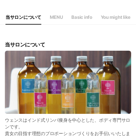
Thu
10:00 - 19:00
Fri
10:00 - 19:00
Sat
10:00 - 18:00
当サロンについて
MENU
Basic info
You might like
当サロンについて
ウェンスはインド式リンパ痩身を中心とした、ボディ専門サロ
ンです。
貴女の目指す理想のプロポーションづくりをお手伝いいたしま