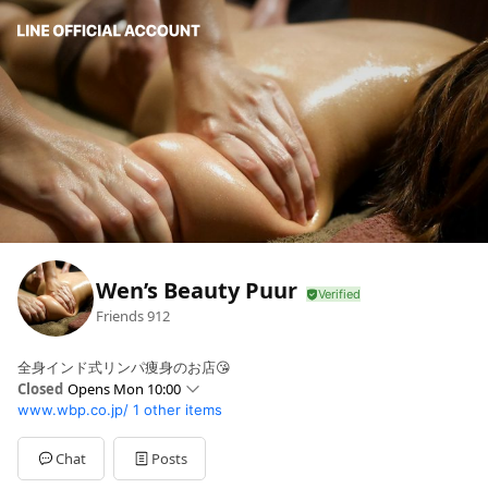
Wen’s Beauty Puur
Friends
912
全身インド式リンパ痩身のお店😘
Closed
Opens Mon 10:00
www.wbp.co.jp/
1 other items
Sun
10:00 - 18:00
Mon
10:00 - 19:00
Tue
10:00 - 19:00
Chat
Posts
Wed
10:00 - 19:00