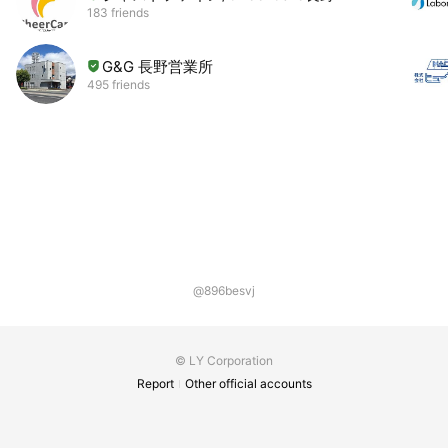
183 friends
G&G 長野営業所
495 friends
@896besvj
© LY Corporation
Report
Other official accounts