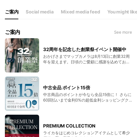
ご案内
Social media
Mixed media feed
You might lik
ご案内
See more
32周年を記念した創業祭イベント開催中
おかげさまでマップカメラは8月13日に創業32周
年を迎えます。日頃のご愛顧に感謝を込めてお得
なイベントをご用意しました！
中古全品 ポイント15倍
中古商品のポイントが今なら全品15倍に！ さらに
60回払いまで金利0%の超低金利ショッピングク
レジットキャンペーンも実施中です!!
PREMIUM COLLECTION
ライカをはじめコレクションアイテムとして希少