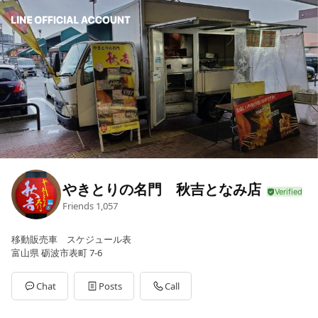
やきとりの名門 秋吉となみ店
Friends
1,057
移動販売車 スケジュール表
富山県 砺波市表町 7-6
Chat
Posts
Call