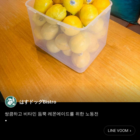
はすドッグBistro
쌍큼하고 비타민 듬뿍 레몬에이드를 위한 노동전
•
甘さスッキリのレモンエード🍋🍋
LINE VOOM
のための
労働時間