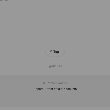
Top
@abc-39
© LY Corporation
Report
Other official accounts