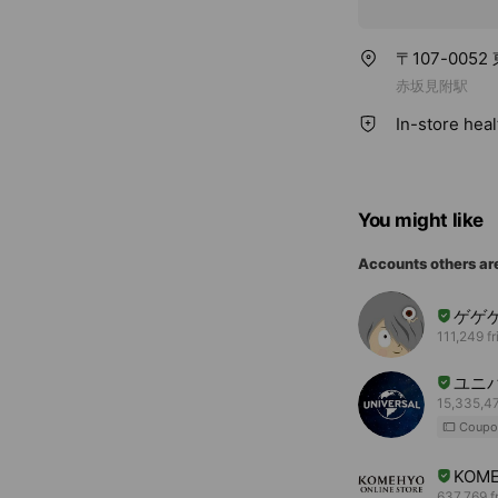
〒107-005
赤坂見附駅
In-store hea
You might like
Accounts others ar
ゲゲ
111,249 f
ユニ
15,335,47
Coupo
KOME
637,769 f