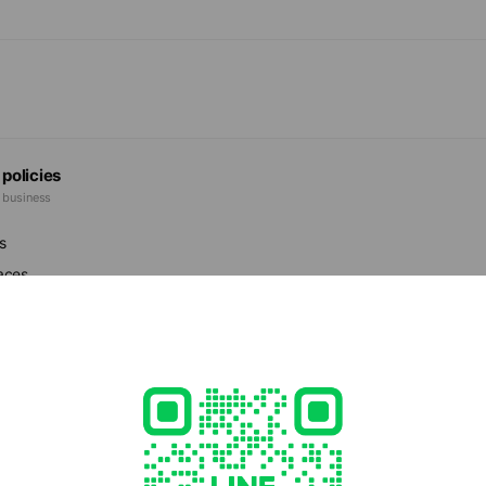
 policies
e business
s
faces
r dispensers
ation