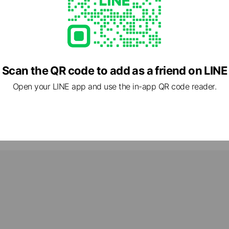
出口から徒歩2分
- 20:00
87
Scan the QR code to add as a friend on LINE
-bc.jp/
2 other items
Open your LINE app and use the in-app QR code reader.
ed
rcard / JCB / Diners Club / American Express