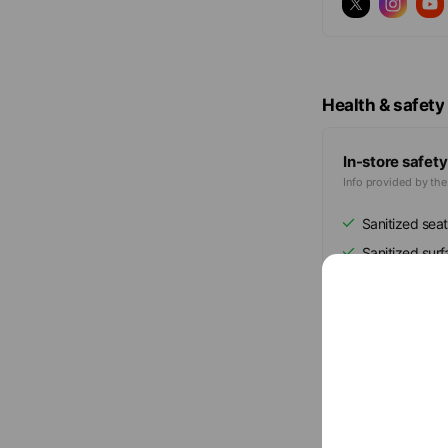
Health & safety
In-store safety
Info provided by th
Sanitized seat
Sanitized sur
Hand sanitize
Regular ventil
Show all
Basic info