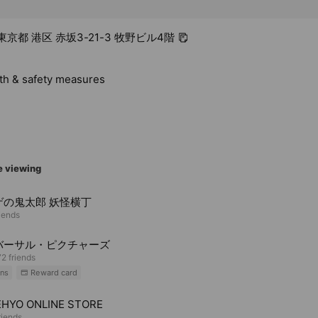
2 東京都 港区 赤坂3-21-3 牧野ビル4階
lth & safety measures
e viewing
ゲの鬼太郎 妖怪横丁
riends
バーサル・ピクチャーズ
2 friends
ns
Reward card
HYO ONLINE STORE
riends