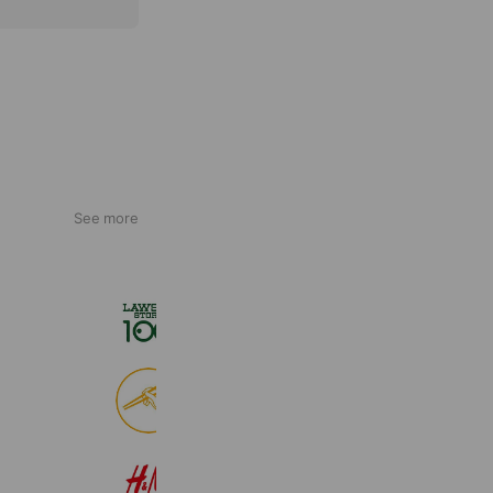
See more
ローソンストア１００
2,711,330 friends
食べログ
9,011,621 friends
H&M
22,569,156 friends