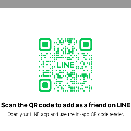
- 19:00
ram.com/plusmarriage_sapporo?igsh=Mm04dDE5MWNhZXY2&u
ed
rcard / JCB / Diners Club / American Express
Scan the QR code to add as a friend on LINE
Open your LINE app and use the in-app QR code reader.