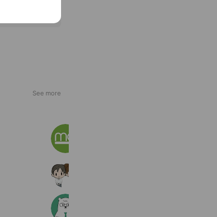
See more
matoca｜順番待ち
6,253,154 friends
カメラのキタムラ・スタジオマリオ
4,245,778 friends
マンショントーク
842,400 friends