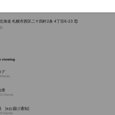
2 北海道 札幌市西区二十四軒2条 4丁目6-23
駅
e viewing
ログ
friends
急便
3 friends
 [eお届け通知]
6 friends