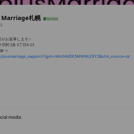
s Marriage札幌
3
川がお返事します✨
軒2条 4丁目6-23
00
m/plusmarriage_sapporo?igsh=Mm04dDE5MWNhZXY2&utm_source=qr
cial media