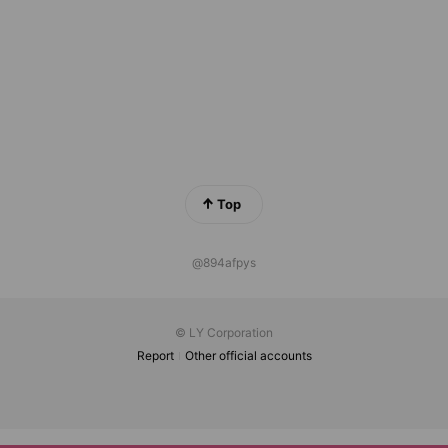
Top
@894afpys
© LY Corporation
Report
Other official accounts