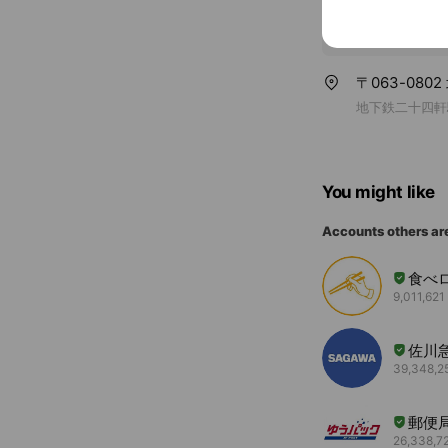
〒063-080
地下鉄二十四軒
You might like
Accounts others ar
食べ
9,011,621 
佐川
39,348,25
郵便局
26,338,72