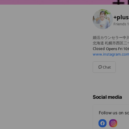
+plu
Friends
1
婚活カウンセラー中
北海道 札幌市西区二十四
Closed
Opens Fri 10:
www.instagram.co
Sun
10:00 - 19:00
Mon
10:00 - 19:00
Tue
10:00 - 19:00
Chat
Wed
10:00 - 19:00
Thu
10:00 - 19:00
Fri
10:00 - 19:00
Sat
10:00 - 19:00
Social media
Follow us on so