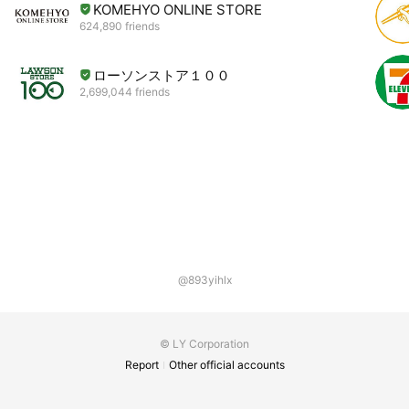
KOMEHYO ONLINE STORE
624,890 friends
ローソンストア１００
2,699,044 friends
@893yihlx
© LY Corporation
Report
Other official accounts