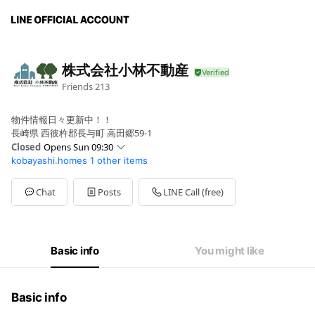
株式会社小林不動産
Friends
213
物件情報日々更新中！！
長崎県 西彼杵郡長与町 高田郷59-1
Closed
Opens Sun 09:30
kobayashi.homes
1 other items
Sun
09:30 - 17:30
Mon
09:30 - 17:30
Tue
09:30 - 17:30
Chat
Posts
LINE Call (free)
Wed
Closed
Thu
09:30 - 17:30
Fri
09:30 - 17:30
Sat
09:30 - 17:30
Basic info
You might like
定休日：水曜・祝日
Basic info