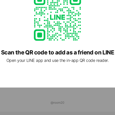
ゼーションサロン CoCoa
nds
n mano🌿
ds
Scan the QR code to add as a friend on LINE
Open your LINE app and use the in-app QR code reader.
@room20