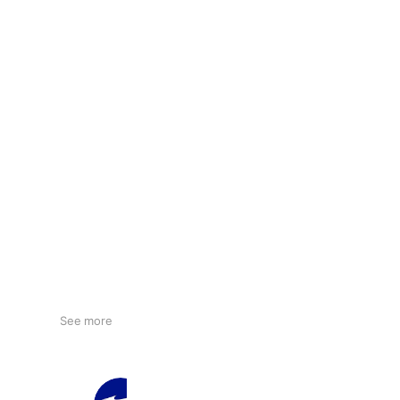
See more
MIZUNO Japan （ミズノ）