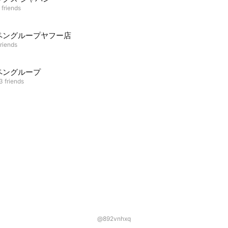
 friends
ペングループヤフー店
riends
ペングループ
3 friends
@892vnhxq