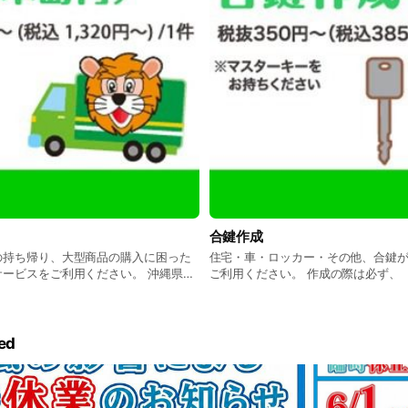
合鍵作成
の持ち帰り、大型商品の購入に困った
住宅・車・ロッカー・その他、合鍵
ービスをご利用ください。 沖縄県内
ご利用ください。 作成の際は必ず、
 税抜1,200円～（税込1,320円
持ちください。マスターキー以外か
商品・重量によって若干金額の変動が
になります。 特殊キーの作成はでき
、1度の配達は軽トラックに載る量に
物を確認しての対応となります。
す。
ed