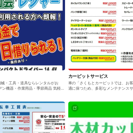
カーピットサービス
機械・工具・道具ならレンタルがお
車の「さくもとカーピットでは、お
適に保つため、多彩なメンテナンス
い！置き場所も要らない！メンテナン
ルな価格で提供しています。オイル
った基本的なメンテナンスから、エ
やヘッドライトポリッシュ、ドライ
ーションの取付など、幅広い作業に
車から普通車、特殊な車種に至るま
応を心がけています。 料金体系は明瞭で、追加費用の心配
がありません。例えば、オイル交換は
ライブレコーダー取付も前方カメラなら