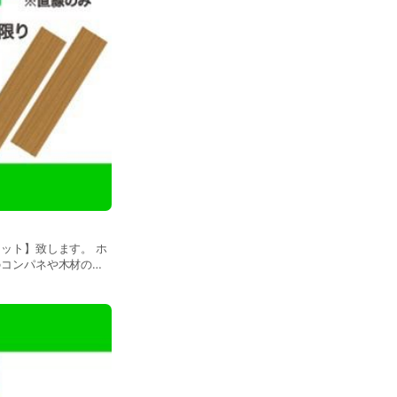
。また、作業には車検
ただければスムーズな
ーです。お車のメンテ
にご相談ください！」
ット】致します。 ホ
のコンパネや木材のカ
す。（一部できないサ
トは対応できません
ていますので、お気軽
切お受けできません。
どのカットはお預かり