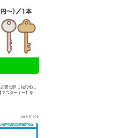
が必要な際にお気軽に
【マスターキー】をお
らの作成はズレの原因
ません。 詳しくは実
See more