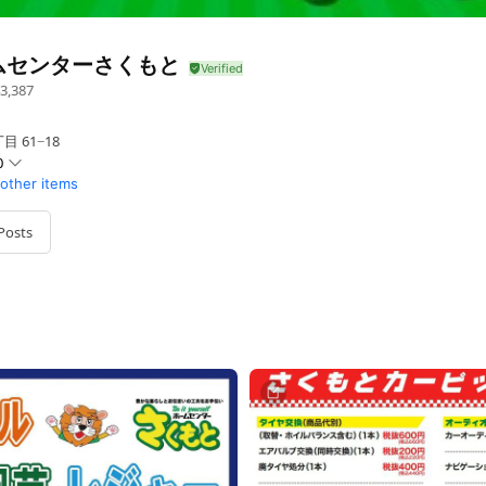
ムセンターさくもと
3,387
 61−18
0
 other items
Posts