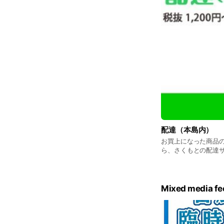
配達（本島内）
お買上になった商品
ら、さくもとの配達サ
（本島内） 1か所につき
～）にて承ります。
ございます。 ただし
限らせていただきま
Mixed media fe