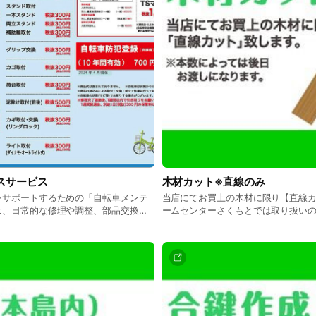
と、気軽に依頼できる価格設定です
証が必要となりますが、事前準備い
対応が可能です。 さくもとカーピットは、お客様のカーラ
イフをサポートする頼れるパートナ
ナンスでお困りの際は、ぜひお気軽
スサービス
木材カット※直線のみ
をサポートするための「自転車メンテ
当店にてお買上の木材に限り【直線カ
は、日常的な修理や調整、部品交換を
ームセンターさくもとでは取り扱い
で提供しています。タイヤ交換やパン
ットを【無料】にてお受けいたしま
整、チェーン交換など、幅広いメンテ
イズ有） 曲線や特殊加工・精密カッ
ており、快適で安全なサイクリング生
が、お客様へのサービスとして行っ
にご利用ください。 ※持ち込みは一
本数、カット数、在庫のない商品な
になり、後日お渡しになります。