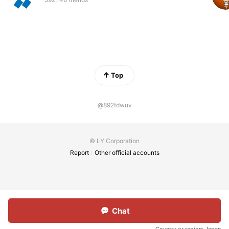
Top
@892fdwuv
© LY Corporation
Report
Other official accounts
Chat