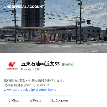
五東石油㈱近文SS
Friends
1,533
燃料価格の変動やお得な情報を配信します。
北海道 旭川市 緑町15丁目2830-2
www.goto-sekiyu.jp/
2 other items
Chat
Posts
Coupons