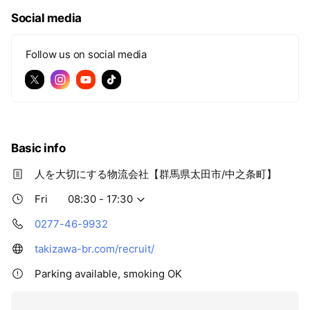
Social media
Follow us on social media
Basic info
人を大切にする物流会社【群馬県太田市/中之条町】
Fri
08:30 - 17:30
0277-46-9932
takizawa-br.com/recruit/
Parking available, smoking OK