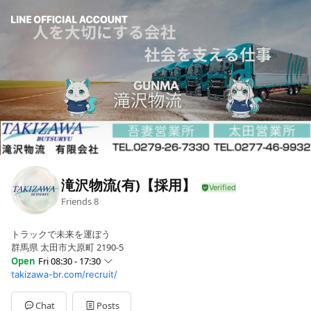
滝沢物流(有)【採用】
Friends
8
トラックで未来を運ぼう
群馬県 太田市大原町 2190-5
Open
Fri 08:30 - 17:30
takizawa-br.com/recruit/
Sun
Closed
Mon
08:30 - 17:30
Tue
08:30 - 17:30
Chat
Posts