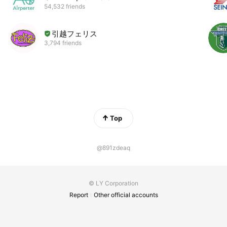
54,532 friends
引越フェリス
3,794 friends
Top
@891zdeaq
© LY Corporation
Report
Other official accounts