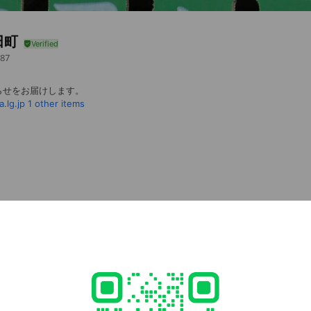
田町
87
らせをお届けします。
.lg.jp
1 other items
アカウントです。
monita.lg.jp
1 other items