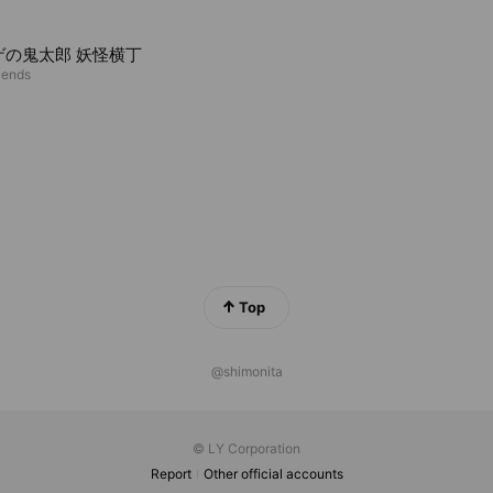
ゲの鬼太郎 妖怪横丁
riends
Top
@shimonita
© LY Corporation
Report
Other official accounts