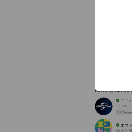
〒370-260
上信電鉄 下仁
You might like
Accounts others ar
ユニ
15,390,30
Coupo
エス
83,843 fr