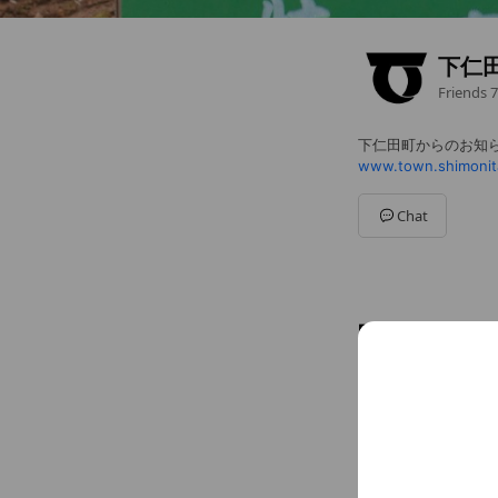
下仁
Friends
7
下仁田町からのお知
www.town.shimonita
Chat
Basic info
下仁田町公式
www.town.shi