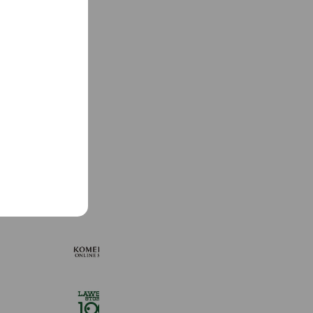
See more
KOMEHYO ONLINE STORE
654,947 friends
ローソンストア１００
2,725,061 friends