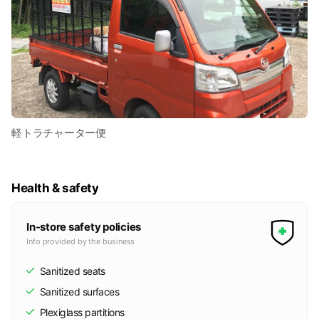
軽トラチャーター便
Health & safety
In-store safety policies
Info provided by the business
Sanitized seats
Sanitized surfaces
Plexiglass partitions