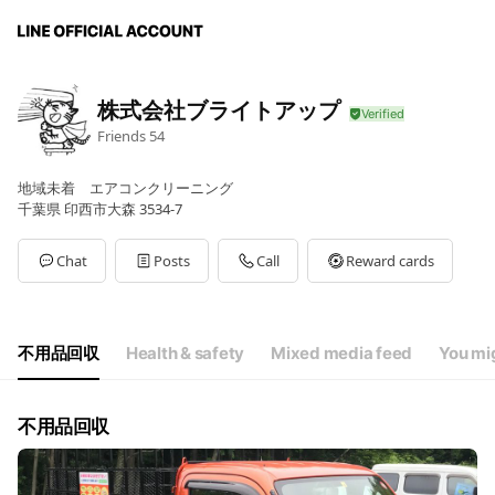
株式会社ブライトアップ
Friends
54
地域未着 エアコンクリーニング
千葉県 印西市大森 3534-7
Chat
Posts
Call
Reward cards
不用品回収
Health & safety
Mixed media feed
You mig
不用品回収