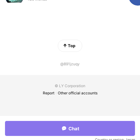
Top
@891jzuqy
© LY Corporation
Report
Other official accounts
Chat
Country or region:
Japan