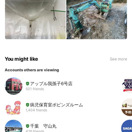
You might like
See more
Accounts others are viewing
アップル我孫子6号店
501 friends
病児保育室ポピンズルーム
1,404 friends
千葉 守山丸
426 friends