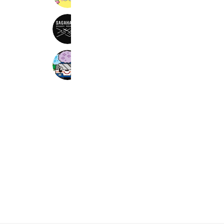
えきマチ1丁目佐賀 サガハツ
6,251 friends
長崎バス観光
2,861 friends