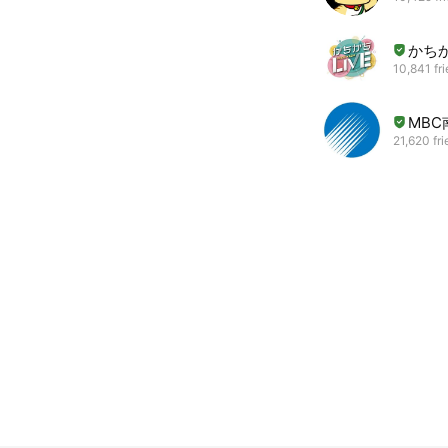
かちか
10,841 fr
MB
21,620 fr