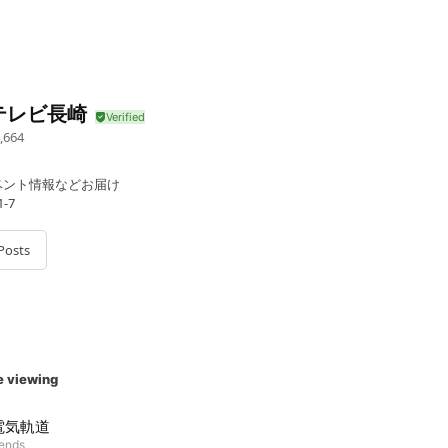
テレビ長崎
,664
ベント情報などお届け
-7
Posts
e viewing
電気軌道
iends