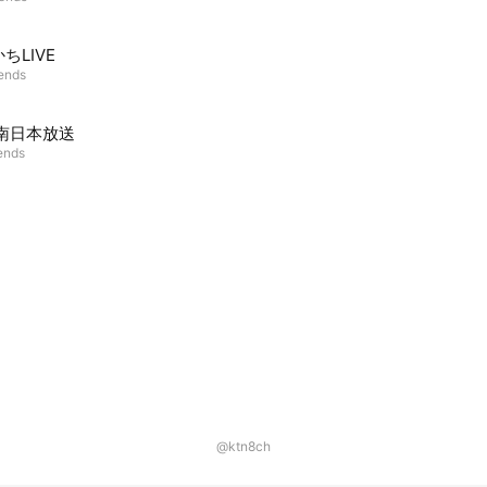
ちLIVE
iends
C南日本放送
iends
@ktn8ch