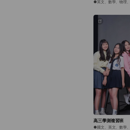
●英文、數學、物理
高三學測複習班
●國文、英文、數學