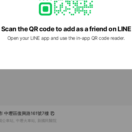
ment
ney
Scan the QR code to add as a friend on LINE
Open your LINE app and use the in-app QR code reader.
園市 中壢區復興路161號7樓
園公車站, 中壢火車站, 新國民醫院