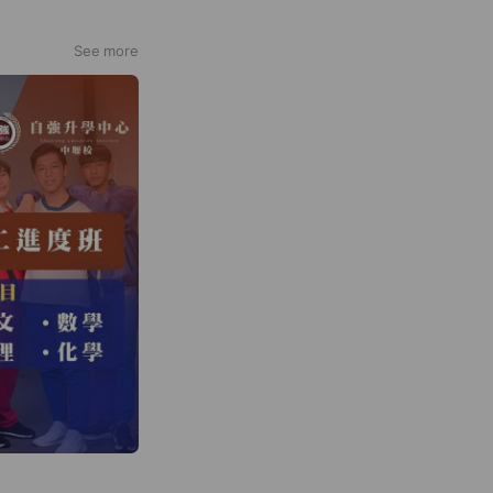
See more