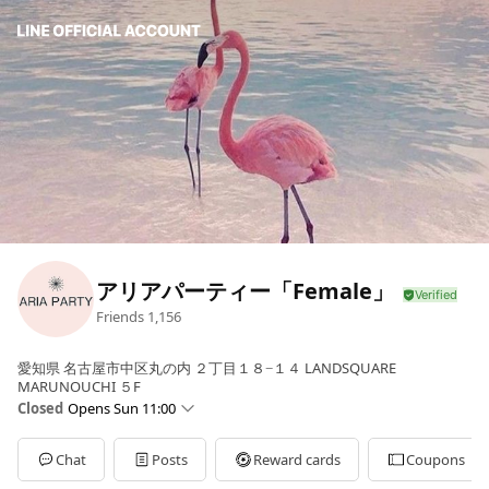
アリアパーティー「Female」
Friends
1,156
愛知県 名古屋市中区丸の内 ２丁目１８−１４ LANDSQUARE
MARUNOUCHI ５F
Closed
Opens Sun 11:00
Sun
11:00 - 20:00
Mon
11:00 - 20:00
Chat
Posts
Reward cards
Coupons
Tue
Closed