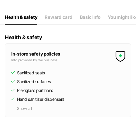
Wed
Closed
Thu
11:00 - 20:00
Fri
11:00 - 20:00
Health & safety
Reward card
Basic info
You might lik
Sat
11:00 - 20:00
定休日：火曜日・水曜日
Health & safety
In-store safety policies
Info provided by the business
Sanitized seats
Sanitized surfaces
Plexiglass partitions
Hand sanitizer dispensers
Show all