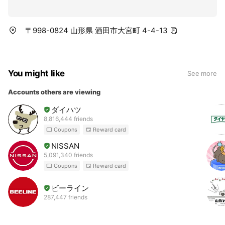
〒998-0824 山形県 酒田市大宮町 4-4-13
You might like
See more
Accounts others are viewing
ダイハツ
8,816,444 friends
Coupons
Reward card
NISSAN
5,091,340 friends
Coupons
Reward card
ビーライン
287,447 friends