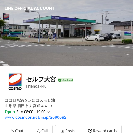
セルフ大宮
Friends
440
ココロも満タンにコスモ石油
山形県 酒田市大宮町 4-4-13
Open
Sun 08:00 - 19:00
www.cosmooil.net/map/S060092
Sun
08:00 - 19:00
Mon
07:30 - 20:00
Tue
07:30 - 20:00
Chat
Call
Posts
Reward cards