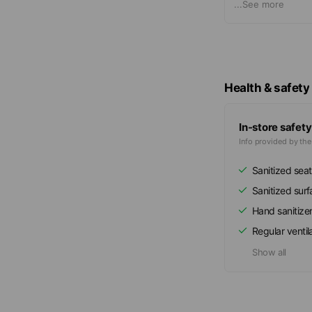
意者歡迎來電本
...
See more
Health & safety
In-store safety
Info provided by th
Sanitized seat
Sanitized sur
Hand sanitize
Regular ventil
Show all