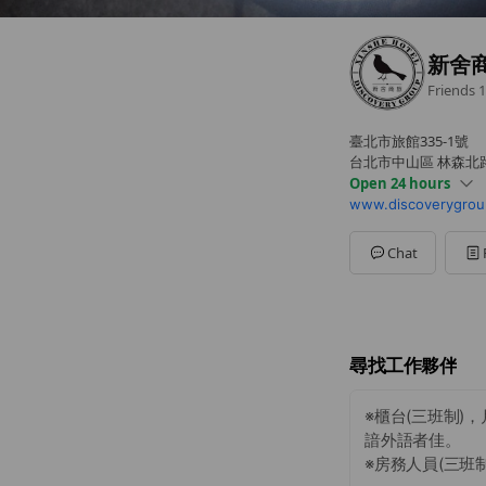
新舍
Friends
1
臺北市旅館335-1號
台北市中山區 林森北路
Open 24 hours
www.discoverygroup
Sun
00:00 - 00:00
Mon
00:00 - 00:00
Tue
00:00 - 00:00
Chat
Wed
00:00 - 00:00
Thu
00:00 - 00:00
Fri
00:00 - 00:00
Sat
00:00 - 00:00
24小時營業
尋找工作夥伴
※櫃台(三班制)
諳外語者佳。
※房務人員(三班