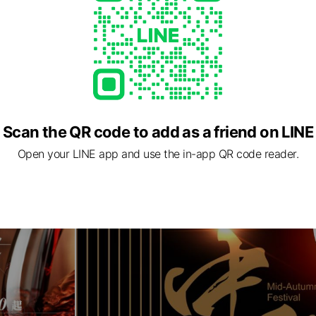
Scan the QR code to add as a friend on LINE
Open your LINE app and use the in-app QR code reader.