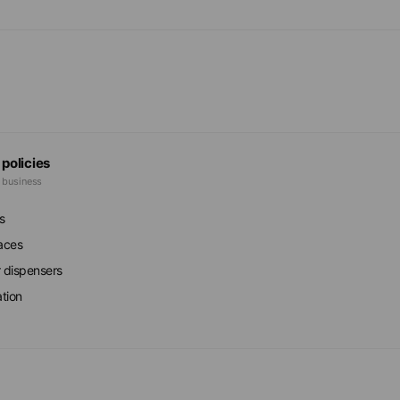
館洽詢。
 policies
e business
s
faces
r dispensers
ation