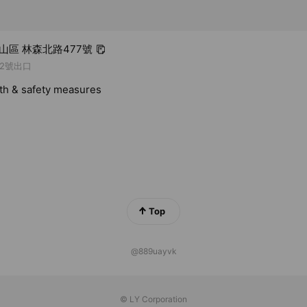
中山區 林森北路477號
2號出口
lth & safety measures
Top
@889uayvk
© LY Corporation