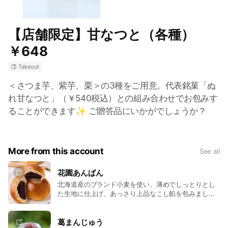
【店舗限定】甘なつと（各種）
￥648
Takeout
＜さつま芋、紫芋、栗＞の3種をご用意。代表銘菓「ぬ
れ甘なつと」（￥540税込）との組み合わせでお包みす
ることができます✨ ご贈答品にいかがでしょうか？
More from this account
See all
花園あんぱん
北海道産のブランド小麦を使い、薄めでしっとりとし
た生地に仕上げ、あっさり上品なこし餡を包みまし
た。
葛まんじゅう