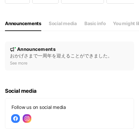
Wed
09:00 - 12:30,14:30 - 19:30
Thu
Closed
Fri
09:00 - 12:30,14:30 - 19:30
Sat
09:00 - 12:30,14:30 - 18:00
Announcements
Social media
Basic info
You might l
木曜日は自費メニューのみです
N
Announcements
New
o
おかげさまで一周年を迎えることができました。
t
See more
i
c
e
Social media
Follow us on social media