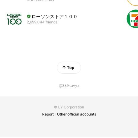
ローソンストア１００
2,699,044 friends
Top
@889kavyz
© LY Corporation
Report
Other official accounts