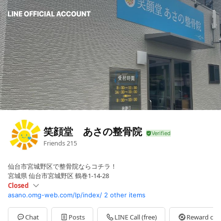
笑顔堂 あさの整骨院
Friends
215
仙台市宮城野区で整骨院ならコチラ！
宮城県 仙台市宮城野区 鶴巻1-14-28
Closed
asano.omg-web.com/lp/index/
2 other items
Sun
Closed
Mon
09:00 - 12:30,14:30 - 19:30
Tue
09:00 - 12:30,14:30 - 19:30
Chat
Posts
LINE Call (free)
Reward car