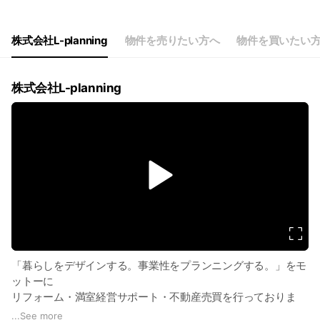
Thu
09:00 - 18:00
Fri
09:00 - 18:00
Sat
09:00 - 18:00
株式会社L-planning
物件を売りたい方へ
物件を買いたい
株式会社L-planning
v
i
d
e
o
「暮らしをデザインする。事業性をプランニングする。」をモ
ットーに
リフォーム・満室経営サポート・不動産売買を行っておりま
す。
...
See more