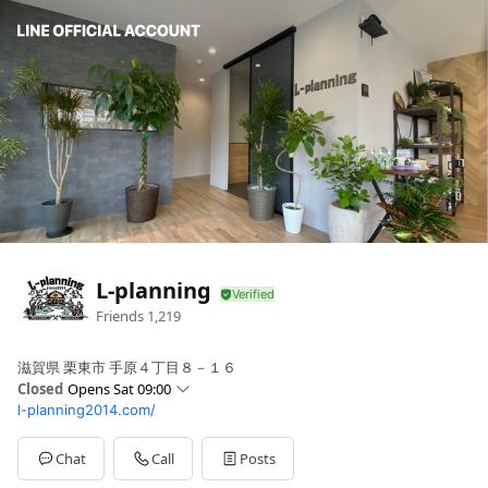
L-planning
Friends
1,219
滋賀県 栗東市 手原４丁目８－１６
Closed
Opens Sat 09:00
l-planning2014.com/
Sun
09:00 - 18:00
Mon
09:00 - 18:00
Tue
09:00 - 18:00
Chat
Call
Posts
Wed
09:00 - 18:00