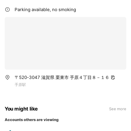
Parking available, no smoking
〒520-3047 滋賀県 栗東市 手原４丁目８－１６
手原駅
You might like
See more
Accounts others are viewing