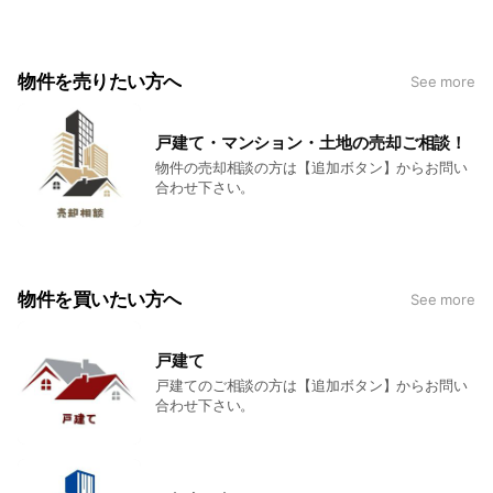
私たちの考えるリフォームとは一言で再生です。
古いから解体・撤去し、間取りを変更したり、設備機器を取り
物件を売りたい方へ
See more
替えることがリフォームではありません。
使用できるものは利用し、ローコストでデザイン性のある物件
にアイデアを駆使し、再生する事が可能です。
戸建て・マンション・土地の売却ご相談！
不動産売買から再生術を利用したワンストップリフォームを得
物件の売却相談の方は【追加ボタン】からお問い
意としております。
合わせ下さい。
物件を買いたい方へ
See more
戸建て
戸建てのご相談の方は【追加ボタン】からお問い
合わせ下さい。