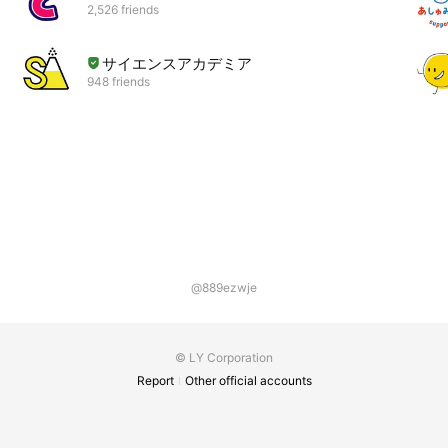
2,526 friends
サイエンスアカデミア
948 friends
@889ezwje
© LY Corporation
Report
Other official accounts