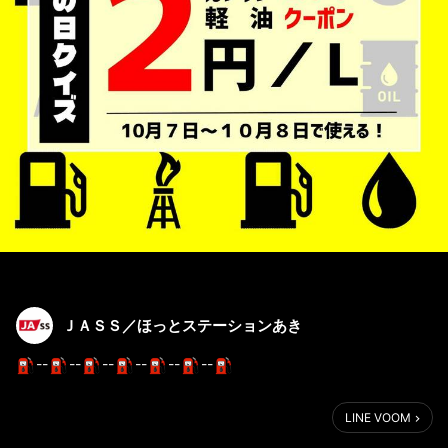
ＪＡＳＳ／ほっとステーションあき
--
--
--
--
--
--
\\10月6日は石油の日//
LINE VOOM