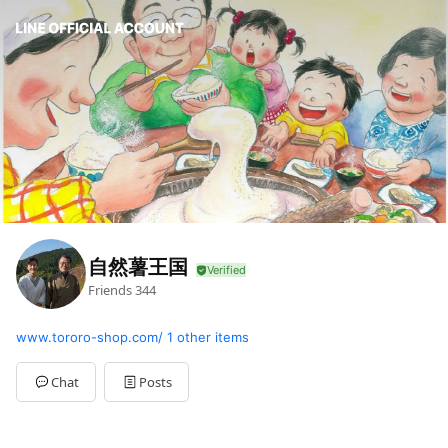
自然薯王国
Friends
344
www.tororo-shop.com/
1 other items
Chat
Posts