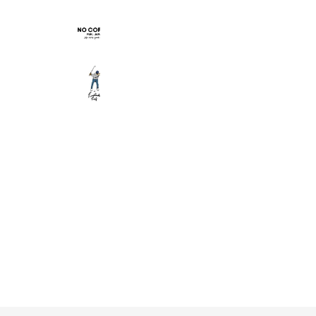
NO COFFEE
1,830 friends
Eastside golf Japan
3,247 friends