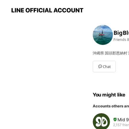
Big
Friends
8
沖縄県 国頭郡恩納村 瀬
Chat
You might like
Accounts others ar
Mid 9
2,157 frie