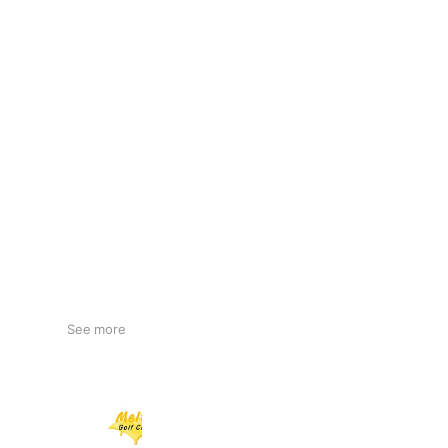
See more
Melty Golf Club
933 friends