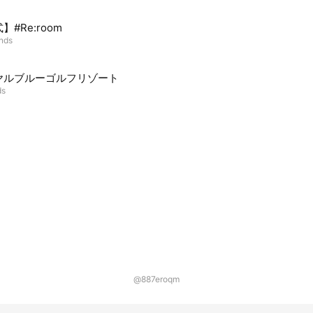
】#Re:room
ends
ヤルブルーゴルフリゾート
ds
@887eroqm