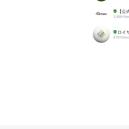
【公式
3,899 fri
ロイ
478 frien