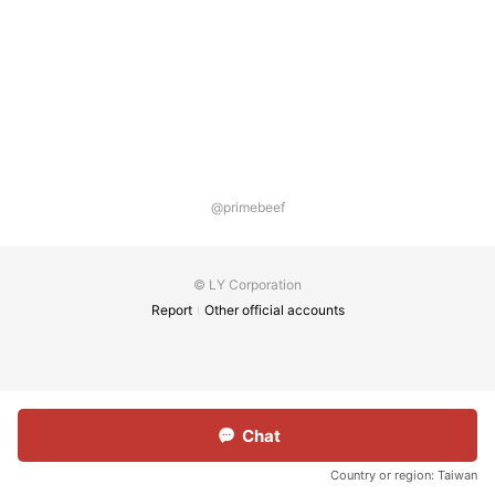
@primebeef
© LY Corporation
Report
Other official accounts
Chat
Country or region:
Taiwan