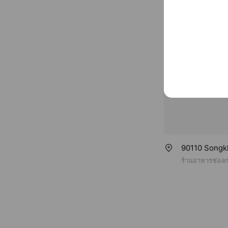
motoaddictg
Free Wi-Fi, 
90110 Songk
ร้านอาหารช่องเข