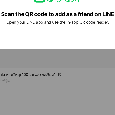
roup.com/
2 other items
Scan the QR code to add as a friend on LINE
parking available, smoking OK
Open your LINE app and use the in-app QR code reader.
hla หาดใหญ่ 100 ถนนคลองเรียน1
าซีฟู้ด