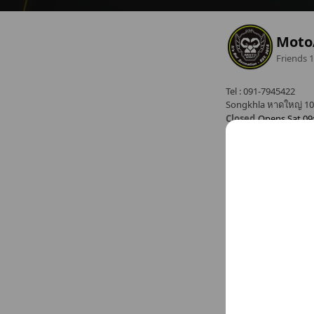
Moto
Friends
1
Tel : 091-7945422
Songkhla หาดใหญ่ 1
Closed
Opens Sat 09
motoaddictgroup.c
Sun
Closed
Mon
09:00 - 17:00
Tue
09:00 - 17:00
Chat
Wed
09:00 - 17:00
Thu
09:00 - 17:00
Fri
09:00 - 17:00
Sat
09:00 - 17:00
Basic info
ตัวเเทนจำหน่
Sat
09:00 
091-794-54