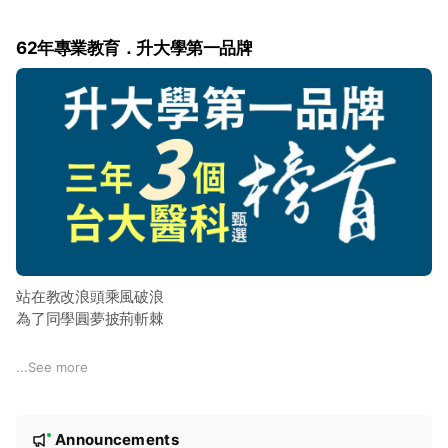
62年專業教育．升大學第一品牌
站在教改浪頭乘風破浪
為了同學圓夢披荊斬棘
📍萌芽
...
See more
1964｜力行補習班籌備成立
1974｜由王維慶及賀慶生兩位雄中名師接手，辭校全心投入，
N
奠定力行百載基業。
Announcements
New