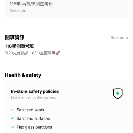
1990｜由前中華民國補習教育全國聯合會理事長張萬邦先生接
o
115年 再戰學測重考班
掌班主任，2005年晉升機構總裁迄今。
t
See more
i
📍茁壯
1988｜創辦自然組超強醫科保證班，並強制晚間留班自修。隔
c
年創辦社會組超強台大保證班，並安排授課教師解惑，同業望塵
e
開班資訊
See more
莫及。
116學測重考班
1991｜每年由教育局指定本班主辦「高雄市補教業防火、防災、
防震等公共安全講習、演練、示範」。力行成為尊重生命，重視
7/20先修開課，8/10全面開班🚀
公安的典範。
1996｜建立大學多元化入學甄選審查資料、面試模擬等全國最
大資料庫。貼合新課綱，力行實施國文加強，創下單一年度達錄
Health & safety
取台大醫學系10人輝煌記錄，寫下一頁傳奇。
In-store safety policies
📍開花
Info provided by the business
2004～2012｜黃英烈同學淡江大學土木系夜間部肆業重考躍至
臺大醫學；張為淵同學成為鳳中創校62年來唯一考取臺大醫學
Sanitized seats
系；毛顯文同學由學測43級分進步至66級分；羅鈺婷、蔡孟翰
等多位同學社會組轉戰自然組申請上醫學系。創下班級醫學系錄
Sanitized surfaces
取比率全國新高。
Plexiglass partitions
2013～2018｜正面迎擊99新課綱，學測申請囊括多所醫牙中醫