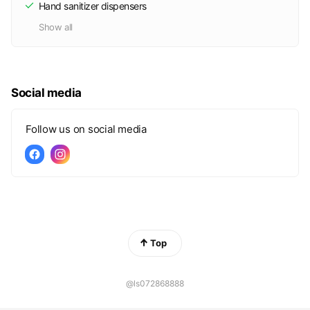
Hand sanitizer dispensers
系個人申請正取第一名！學測75級分人數屢創全國最高，2018
年更創下史無前例的自費和公費雙榜首記錄
Show all
📍綻放
2019｜學測滿級分達23人，其中有3人75級分。申請錄取台大
醫學系 3 人，醫牙中醫共計90人，更在個人申請囊括四間醫牙
Social media
中的正取1，創下佳績。全年錄取台大醫牙7人，國立醫牙（不含
國防）25 位，醫牙中醫 132 位，台政文法商 26 位，社會組每2
Follow us on social media
人就有1 人考取頂大。
2020 學測滿級分達52人，申請錄取台大醫學系5人，國立醫牙
（含北醫）40人，醫牙中醫超過90人。全年總計台大醫牙10
人，國立醫牙（不含國防）25 人，醫牙中醫近140人，二類組台
清交成57人，社會組台政清交成北大47人。
2021｜指考與申請錄取台大醫牙共11位，國立醫牙（含北醫）
31人，醫牙中醫超過137人，二類組申請達台清交成38人，社會
組申請台政清交成北大 13人。
Top
2022｜分科與申請錄取台大醫7位，國立醫牙（含北醫）30
人，醫牙中醫超過120人，二類組台清交成11人，社會組台政清
@ls072868888
交成北大10人。