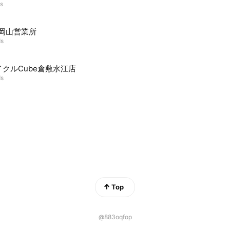
ds
 岡山営業所
ds
イクルCube倉敷水江店
ds
Top
@883oqfop