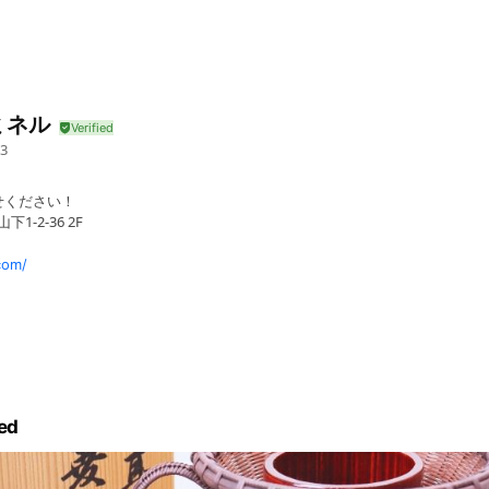
ミネル
3
せください！
1-2-36 2F
com/
 【店舗営業】毎週金、土曜10時～16時
ed