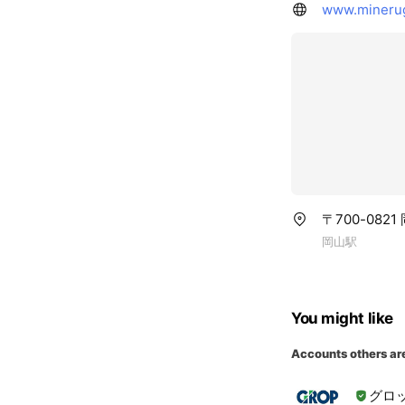
www.mineru
〒700-082
岡山駅
You might like
Accounts others ar
グロ