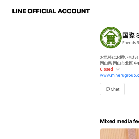
国際
Friends
5
お気軽にお問い合わ
岡山県 岡山市北区 中山下
Closed
www.minerugroup.
Sun
Closed
Mon
10:00 - 19:00
Tue
10:00 - 19:00
Chat
Wed
10:00 - 19:00
Thu
10:00 - 19:00
Fri
10:00 - 19:00
Sat
10:00 - 19:00
【定休日】日曜・祝日
Mixed media fe