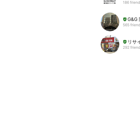
186 frien
G&G
565 frien
リサ
292 frien