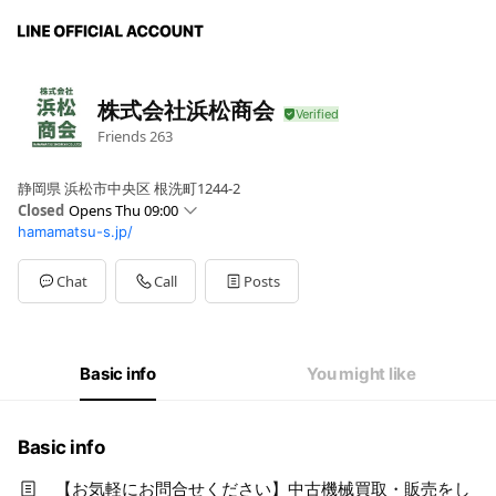
株式会社浜松商会
Friends
263
静岡県 浜松市中央区 根洗町1244-2
Closed
Opens Thu 09:00
hamamatsu-s.jp/
Sun
Closed
Mon
09:00 - 17:00
Tue
09:00 - 17:00
Chat
Call
Posts
Wed
09:00 - 17:00
Thu
09:00 - 17:00
Fri
09:00 - 17:00
Sat
Closed
Basic info
You might like
Basic info
【お気軽にお問合せください】中古機械買取・販売をし