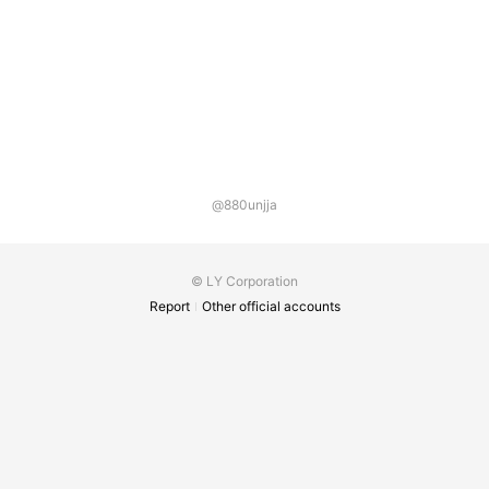
@880unjja
© LY Corporation
Report
Other official accounts