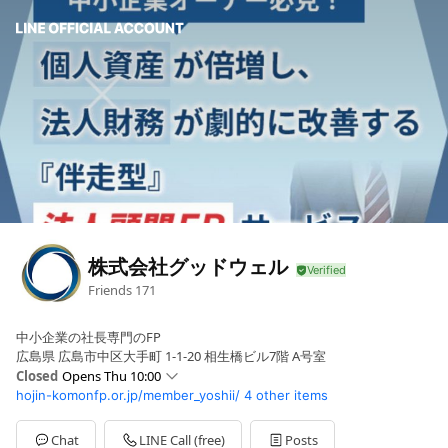
株式会社グッドウェル
Friends
171
中小企業の社長専門のFP
広島県 広島市中区大手町 1-1-20 相生橋ビル7階 A号室
Closed
Opens Thu 10:00
hojin-komonfp.or.jp/member_yoshii/
4 other items
Sun
Closed
Mon
10:00 - 18:00
Tue
10:00 - 18:00
Chat
LINE Call (free)
Posts