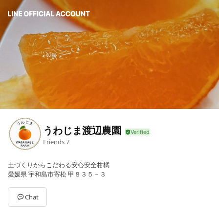
うわじま渡辺農園
Friends
7
土づくりからこだわる安心安全柑橘
愛媛県 宇和島市寄松 甲８３５－３
Chat