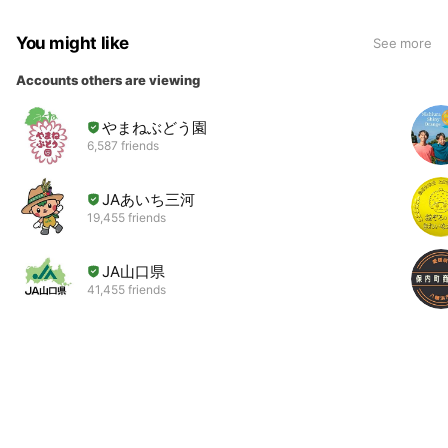
You might like
See more
Accounts others are viewing
やまねぶどう園
6,587 friends
JAあいち三河
19,455 friends
JA山口県
41,455 friends