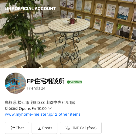
FP住宅相談所
Friends
24
島根県 松江市 殿町383 山陰中央ビル1階
Closed
Opens Fri 10:00
www.myhome-meister.jp/
2 other items
Sun
10:00 - 18:00
Mon
10:00 - 18:00
Tue
10:00 - 18:00
Chat
Posts
LINE Call (free)
Wed
Closed