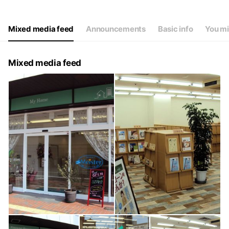
Thu
10:00 - 18:00
Fri
10:00 - 18:00
Sat
10:00 - 18:00
Mixed media feed
Announcements
Basic info
You mi
毎週水曜日は定休日
Mixed media feed