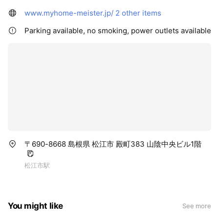
www.myhome-meister.jp/
2 other items
Parking available, no smoking, power outlets available
〒690-8668 島根県 松江市 殿町383 山陰中央ビル1階
松江市駅
You might like
See more