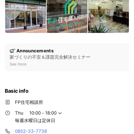
N
Announcements
New
o
家づくりの不安＆課題完全解決セミナー
t
See more
i
c
e
Basic info
FP住宅相談所
Thu
10:00 - 18:00
毎週水曜日は定休日
0852-33-7738