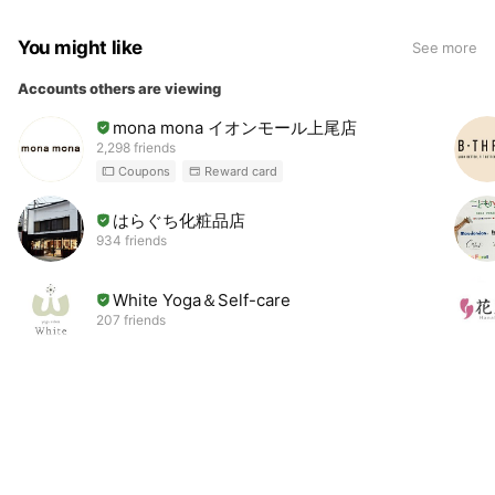
You might like
See more
Accounts others are viewing
mona mona イオンモール上尾店
2,298 friends
Coupons
Reward card
はらぐち化粧品店
934 friends
White Yoga＆Self-care
207 friends