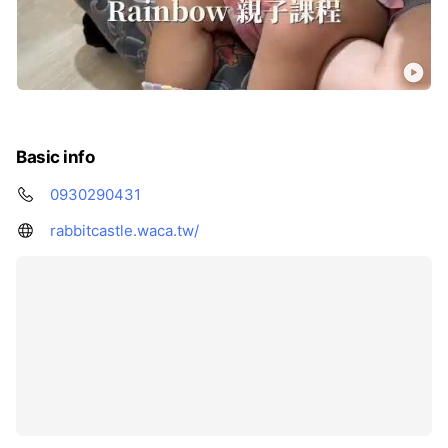
Basic info
0930290431
rabbitcastle.waca.tw/