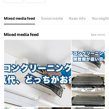
Wed
09:00 - 17:00
Thu
09:00 - 17:00
Fri
09:00 - 17:00
Sat
09:00 - 17:00
Mixed media feed
Social media
Basic info
You might 
お問い合わせは営業時間外でもどうぞ！
Mixed media feed
See more