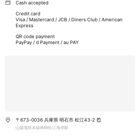
Cash accepted
Credit card
Visa / Mastercard / JCB / Diners Club / American
Express
QR code payment
PayPay / d Payment / au PAY
〒673-0036 兵庫県 明石市 松江43-2
山陽電鉄本線林崎松江海岸駅