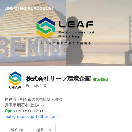
株式会社リーフ環境企画
Friends
110
神戸市・明石市の害虫駆除・清掃
兵庫県 明石市 松江43-2
Open
Fri 09:00 - 17:00
leaf-group.co.jp
1 other items
Sun
09:00 - 17:00
Mon
09:00 - 17:00
Tue
09:00 - 17:00
Chat
Posts