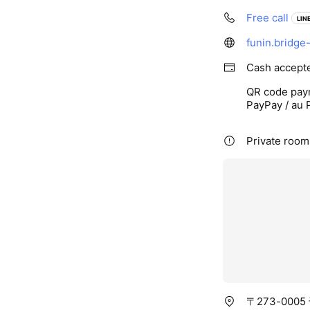
Free call
LINE
funin.bridge
Cash accept
QR code pay
PayPay / au 
Private rooms
〒273-000