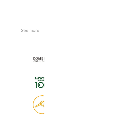
See more
KOMEHYO ONLINE STORE
654,947 friends
ローソンストア１００
2,724,943 friends
食べログ
9,028,883 friends