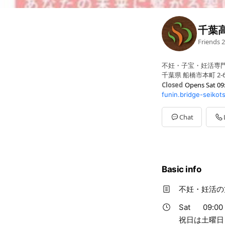
千葉
Friends
2
不妊・子宝・妊活専
千葉県 船橋市本町 2-
Closed
Opens Sat 09
funin.bridge-seikot
Sun
Closed
Mon
09:00 - 12:30,15:0
Tue
09:00 - 12:30,15:00
Chat
Wed
09:00 - 12:30,15:0
Thu
Closed
Fri
09:00 - 12:30,15:00 
Sat
09:00 - 14:00
祝日は土曜日と同様
Basic info
不妊・妊活の
Sat
09:00 
祝日は土曜日