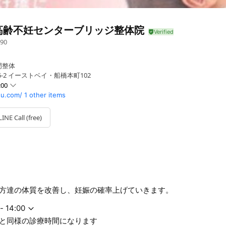
高齢不妊センターブリッジ整体院
90
門整体
6-2 イーストベイ・船橋本町102
:00
su.com/
1 other items
0 - 20:00
 - 20:00
LINE Call (free)
0 - 20:00
- 20:00
の診療時間になります
方達の体質を改善し、妊娠の確率上げていきます。
- 14:00
と同様の診療時間になります