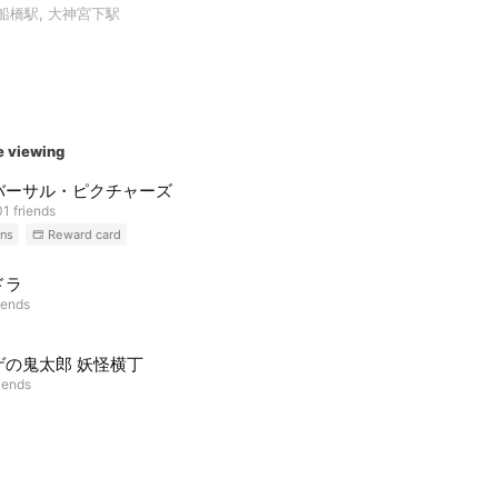
成船橋駅, 大神宮下駅
e viewing
バーサル・ピクチャーズ
1 friends
ns
Reward card
ドラ
iends
ゲの鬼太郎 妖怪横丁
riends